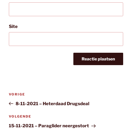
Site
Bericht
Vorig
VORIGE
navigatie
bericht
8-11-2021 – Heterdaad Drugsdeal
Volgend
VOLGENDE
bericht
15-11-2021 – Paraglider neergestort