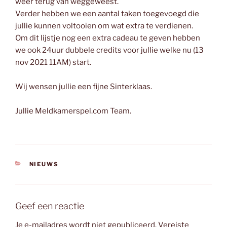
weer terug van weggeweest.
Verder hebben we een aantal taken toegevoegd die
jullie kunnen voltooien om wat extra te verdienen.
Om dit lijstje nog een extra cadeau te geven hebben
we ook 24uur dubbele credits voor jullie welke nu (13
nov 2021 11AM) start.
Wij wensen jullie een fijne Sinterklaas.
Jullie Meldkamerspel.com Team.
CATEGORIEËN
NIEUWS
Geef een reactie
Je e-mailadres wordt niet gepubliceerd.
Vereiste