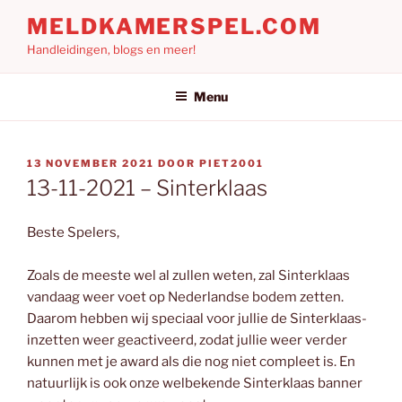
Ga
MELDKAMERSPEL.COM
naar
Handleidingen, blogs en meer!
de
inhoud
Menu
GEPLAATST
13 NOVEMBER 2021
DOOR
PIET2001
OP
13-11-2021 – Sinterklaas
Beste Spelers,
Zoals de meeste wel al zullen weten, zal Sinterklaas
vandaag weer voet op Nederlandse bodem zetten.
Daarom hebben wij speciaal voor jullie de Sinterklaas-
inzetten weer geactiveerd, zodat jullie weer verder
kunnen met je award als die nog niet compleet is. En
natuurlijk is ook onze welbekende Sinterklaas banner