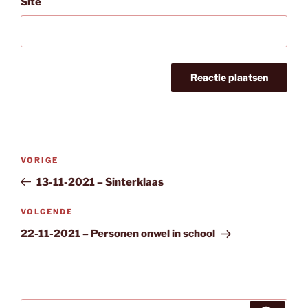
Site
Bericht
Vorig
VORIGE
navigatie
bericht
13-11-2021 – Sinterklaas
Volgend
VOLGENDE
bericht
22-11-2021 – Personen onwel in school
Zoeken