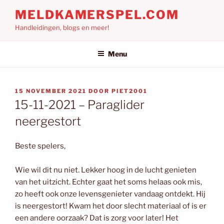
Ga
MELDKAMERSPEL.COM
naar
Handleidingen, blogs en meer!
de
inhoud
Menu
GEPLAATST
15 NOVEMBER 2021
DOOR
PIET2001
OP
15-11-2021 – Paraglider
neergestort
Beste spelers,
Wie wil dit nu niet. Lekker hoog in de lucht genieten
van het uitzicht. Echter gaat het soms helaas ook mis,
zo heeft ook onze levensgenieter vandaag ontdekt. Hij
is neergestort! Kwam het door slecht materiaal of is er
een andere oorzaak? Dat is zorg voor later! Het