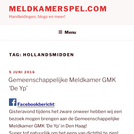
Ga
MELDKAMERSPEL.COM
naar
Handleidingen, blogs en meer!
de
inhoud
Menu
TAG:
HOLLANDSMIDDEN
GEPLAATST
5 JUNI 2016
OP
Gemeenschappelijke Meldkamer GMK
‘De Yp’
Facebookbericht
:
Gisteravond tijdens het zware onweer hebben wij een
bezoek mogen brengen aan de Gemeenschappelijke
Meldkamer GMK ‘De Yp’ in Den Haag!
Super tof natuurlijk om het eens van dichtbij te zien!