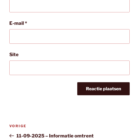
E-mail
*
Site
Bericht
Vorig
VORIGE
navigatie
bericht
11-09-2025 – Informatie omtrent