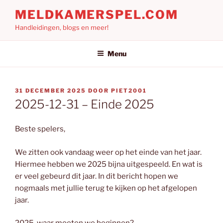
Ga
MELDKAMERSPEL.COM
naar
Handleidingen, blogs en meer!
de
inhoud
Menu
GEPLAATST
31 DECEMBER 2025
DOOR
PIET2001
OP
2025-12-31 – Einde 2025
Beste spelers,
We zitten ook vandaag weer op het einde van het jaar.
Hiermee hebben we 2025 bijna uitgespeeld. En wat is
er veel gebeurd dit jaar. In dit bericht hopen we
nogmaals met jullie terug te kijken op het afgelopen
jaar.