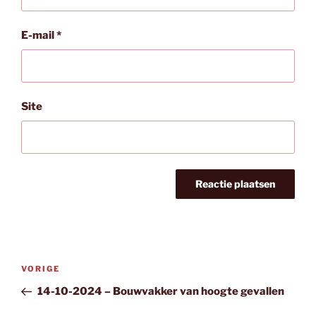
E-mail
*
Site
Bericht
Vorig
VORIGE
navigatie
bericht
14-10-2024 – Bouwvakker van hoogte gevallen