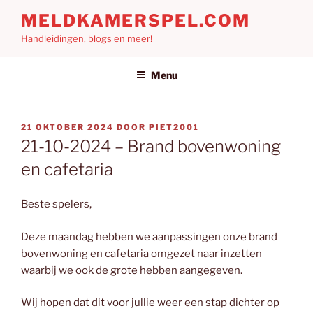
Ga
MELDKAMERSPEL.COM
naar
Handleidingen, blogs en meer!
de
inhoud
Menu
GEPLAATST
21 OKTOBER 2024
DOOR
PIET2001
OP
21-10-2024 – Brand bovenwoning
en cafetaria
Beste spelers,
Deze maandag hebben we aanpassingen onze brand
bovenwoning en cafetaria omgezet naar inzetten
waarbij we ook de grote hebben aangegeven.
Wij hopen dat dit voor jullie weer een stap dichter op