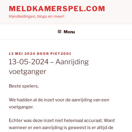
Ga
MELDKAMERSPEL.COM
naar
Handleidingen, blogs en meer!
de
inhoud
Menu
GEPLAATST
13 MEI 2024
DOOR
PIET2001
OP
13-05-2024 – Aanrijding
voetganger
Beste spelers,
We hadden al de inzet voor de aanrijding van een
voetganger.
Echter was deze inzet niet helemaal accuraat. Want
wanneer er een aanrijding is geweest is er altijd de