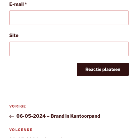
E-mail
*
Site
Bericht
Vorig
VORIGE
navigatie
bericht
06-05-2024 – Brand in Kantoorpand
Volgend
VOLGENDE
bericht