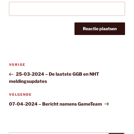
Bericht
Vorig
VORIGE
navigatie
bericht
25-03-2024 – De laatste GGB en NHT
meldingsupdates
Volgend
VOLGENDE
bericht
07-04-2024 – Bericht namens GameTeam