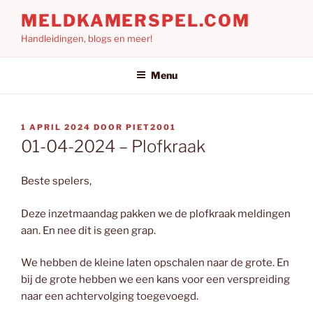
Ga
MELDKAMERSPEL.COM
naar
Handleidingen, blogs en meer!
de
inhoud
Menu
GEPLAATST
1 APRIL 2024
DOOR
PIET2001
OP
01-04-2024 – Plofkraak
Beste spelers,
Deze inzetmaandag pakken we de plofkraak meldingen
aan. En nee dit is geen grap.
We hebben de kleine laten opschalen naar de grote. En
bij de grote hebben we een kans voor een verspreiding
naar een achtervolging toegevoegd.