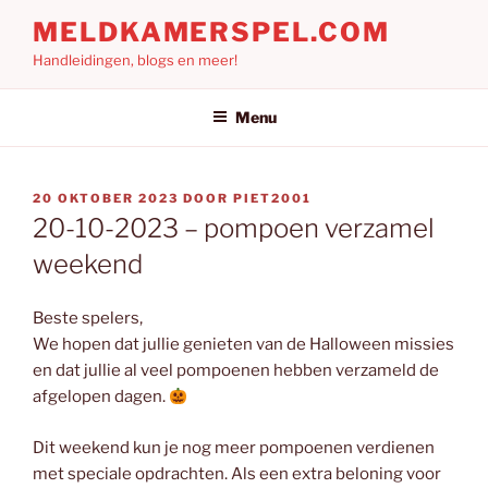
Ga
MELDKAMERSPEL.COM
naar
Handleidingen, blogs en meer!
de
inhoud
Menu
GEPLAATST
20 OKTOBER 2023
DOOR
PIET2001
OP
20-10-2023 – pompoen verzamel
weekend
Beste spelers,
We hopen dat jullie genieten van de Halloween missies
en dat jullie al veel pompoenen hebben verzameld de
afgelopen dagen.
Dit weekend kun je nog meer pompoenen verdienen
met speciale opdrachten. Als een extra beloning voor