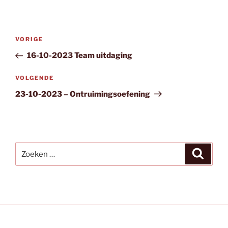
Bericht
Vorig
VORIGE
navigatie
bericht
16-10-2023 Team uitdaging
Volgend
VOLGENDE
bericht
23-10-2023 – Ontruimingsoefening
Zoeken
Zoeke
naar: