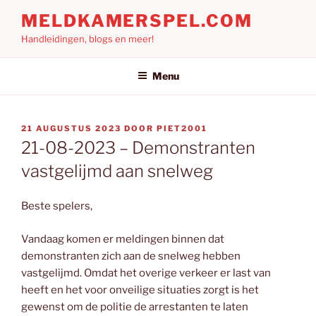
Ga
MELDKAMERSPEL.COM
naar
Handleidingen, blogs en meer!
de
inhoud
Menu
GEPLAATST
21 AUGUSTUS 2023
DOOR
PIET2001
OP
21-08-2023 – Demonstranten
vastgelijmd aan snelweg
Beste spelers,
Vandaag komen er meldingen binnen dat
demonstranten zich aan de snelweg hebben
vastgelijmd. Omdat het overige verkeer er last van
heeft en het voor onveilige situaties zorgt is het
gewenst om de politie de arrestanten te laten