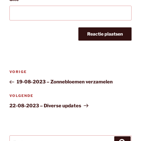
Bericht
Vorig
VORIGE
navigatie
bericht
19-08-2023 – Zonnebloemen verzamelen
Volgend
VOLGENDE
bericht
22-08-2023 – Diverse updates
Zoeken
Zoeke