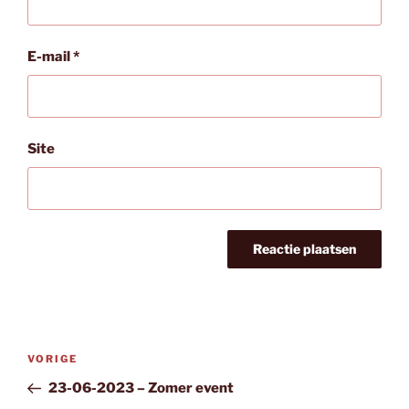
E-mail
*
Site
Bericht
Vorig
VORIGE
navigatie
bericht
23-06-2023 – Zomer event