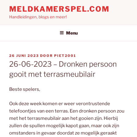
Ga
MELDKAMERSPEL.COM
naar
Handleidingen, blogs en meer!
de
inhoud
Menu
GEPLAATST
26 JUNI 2023
DOOR
PIET2001
OP
26-06-2023 – Dronken persoon
gooit met terrasmeubilair
Beste spelers,
Ook deze week komen er weer verontrustende
telefoontjes van een terras. Een dronken persoon zou
met het terrasmeubilair aan het gooien zijn. Hierbij
zullen de spullen mogelijk kapot gaan, maar ook zijn
omstanders in gevaar doordat ze mogelijk geraakt