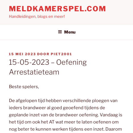
Ga
MELDKAMERSPEL.COM
naar
Handleidingen, blogs en meer!
de
inhoud
Menu
GEPLAATST
15 MEI 2023
DOOR
PIET2001
OP
15-05-2023 – Oefening
Arrestatieteam
Beste spelers,
De afgelopen tijd hebben verschillende ploegen van
ieders brandweer al goed geoefend tijdens de
geplande inzet van de brandweer oefening. Vandaag is
het tijd om ook het AT wat meer te laten oefenen om
nog beter te kunnen werken tijdens een inzet. Daarom