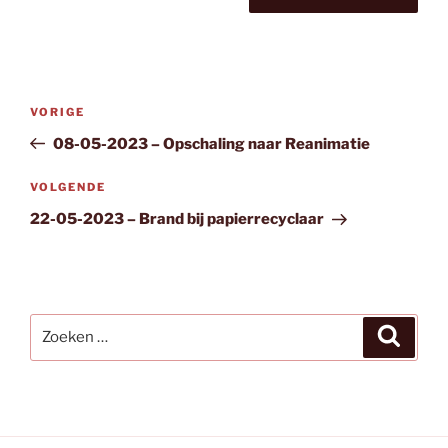
Bericht
Vorig
VORIGE
navigatie
bericht
08-05-2023 – Opschaling naar Reanimatie
Volgend
VOLGENDE
bericht
22-05-2023 – Brand bij papierrecyclaar
Zoeken
Zoeke
naar: