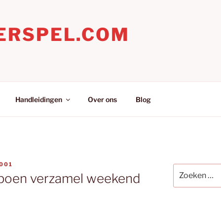
ERSPEL.COM
Handleidingen
Over ons
Blog
001
Zoeken
poen verzamel weekend
naar: