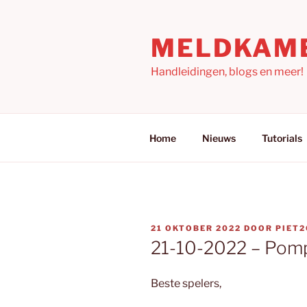
Ga
naar
MELDKAM
de
inhoud
Handleidingen, blogs en meer!
Home
Nieuws
Tutorials
GEPLAATST
21 OKTOBER 2022
DOOR
PIET2
OP
21-10-2022 – Pom
Beste spelers,