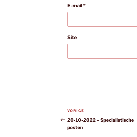
E-mail
*
Site
Bericht
Vorig
VORIGE
navigatie
bericht
20-10-2022 – Specialistische
posten