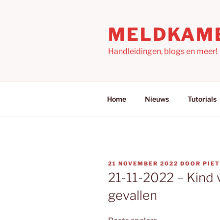
Ga
naar
MELDKAM
de
inhoud
Handleidingen, blogs en meer!
Home
Nieuws
Tutorials
GEPLAATST
21 NOVEMBER 2022
DOOR
PIE
OP
21-11-2022 – Kind 
gevallen