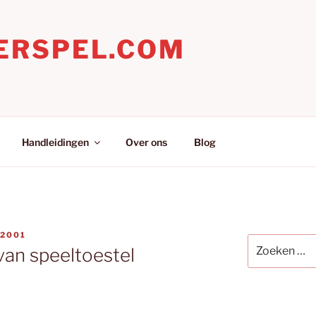
ERSPEL.COM
Handleidingen
Over ons
Blog
T2001
Zoeken
van speeltoestel
naar: