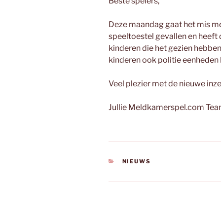
Beste spelers,
Deze maandag gaat het mis met
speeltoestel gevallen en heeft 
kinderen die het gezien hebben 
kinderen ook politie eenheden
Veel plezier met de nieuwe inze
Jullie Meldkamerspel.com Te
CATEGORIEËN
NIEUWS