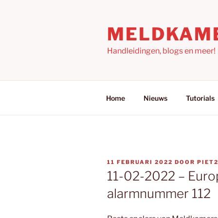
Ga
naar
MELDKAM
de
inhoud
Handleidingen, blogs en meer!
Home
Nieuws
Tutorials
GEPLAATST
11 FEBRUARI 2022
DOOR
PIET
OP
11-02-2022 – Euro
alarmnummer 112