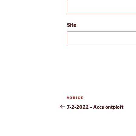
Site
Bericht
Vorig
VORIGE
navigatie
bericht
7-2-2022 – Accu ontploft