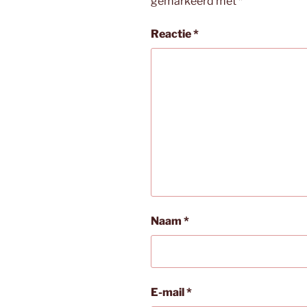
gemarkeerd met
*
Reactie
*
Naam
*
E-mail
*