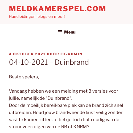
Ga
MELDKAMERSPEL.COM
naar
Handleidingen, blogs en meer!
de
inhoud
Menu
GEPLAATST
4 OKTOBER 2021
DOOR
EX-ADMIN
OP
04-10-2021 – Duinbrand
Beste spelers,
Vandaag hebben we een melding met 3 versies voor
jullie, namelijk de “Duinbrand”.
Door de moeilijk bereikbare plek kan de brand zich snel
uitbreiden. Houd jouw brandweer de kust veilig zonder
vast te komen zitten, of heb je toch hulp nodig van de
strandvoertuigen van de RB of KNRM?