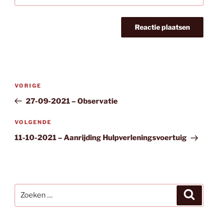
Bericht
Vorig
VORIGE
navigatie
bericht
27-09-2021 – Observatie
Volgend
VOLGENDE
bericht
11-10-2021 – Aanrijding Hulpverleningsvoertuig
Zoeken
Zoeke
naar: