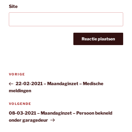
Site
Bericht
Vorig
VORIGE
navigatie
bericht
22-02-2021 – Maandaginzet – Medische
meldingen
Volgend
VOLGENDE
bericht
08-03-2021 – Maandaginzet – Persoon bekneld
onder garagedeur