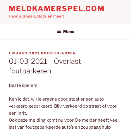
Ga
MELDKAMERSPEL.COM
naar
Handleidingen, blogs en meer!
de
inhoud
Menu
GEPLAATST
1 MAART 2021
DOOR
EX-ADMIN
OP
01-03-2021 – Overlast
foutparkeren
Beste spelers,
Ken je dat, wil je ergens door, staat er een auto
verkeerd geparkeerd. Bijv. verkeerd op straat of voor
een inrit.
Ook deze melding komt nu voor. De melder heeft veel
last van foutgeparkeerde auto’s en zou graag hulp