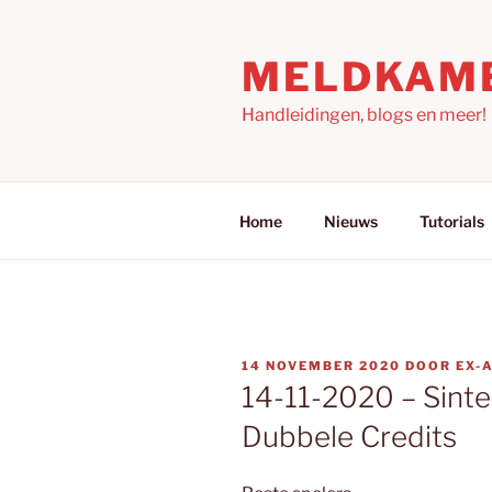
Ga
naar
MELDKAM
de
inhoud
Handleidingen, blogs en meer!
Home
Nieuws
Tutorials
GEPLAATST
14 NOVEMBER 2020
DOOR
EX-
OP
14-11-2020 – Sinte
Dubbele Credits