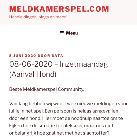
Ga
MELDKAMERSPEL.COM
naar
Handleidingen, blogs en meer!
de
inhoud
Menu
GEPLAATST
8 JUNI 2020
DOOR
DATA
OP
08-06-2020 – Inzetmaandag
(Aanval Hond)
Beste Meldkamerspel Community,
Vandaag hebben wij weer twee nieuwe meldingen voor
jullie in het spel. Een persoon is helaas aangevallen
door een hond. Hier moet de noodhulp naartoe om te
kijken hoe de situatie ter plekke is, maar ook niet
onbelangrijk hoe gaat het met het slachtoffer?