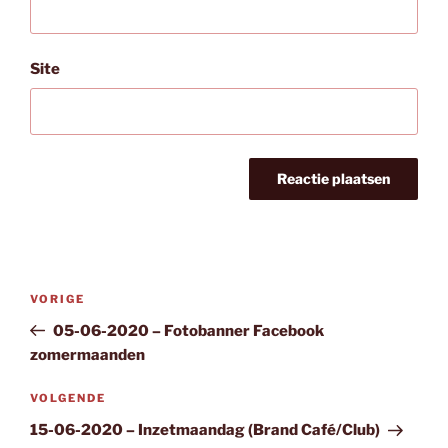
Site
Bericht
Vorig
VORIGE
navigatie
bericht
05-06-2020 – Fotobanner Facebook
zomermaanden
Volgend
VOLGENDE
bericht
15-06-2020 – Inzetmaandag (Brand Café/Club)