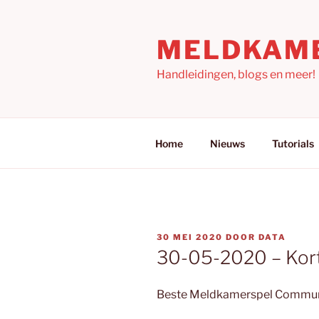
Ga
naar
MELDKAM
de
inhoud
Handleidingen, blogs en meer!
Home
Nieuws
Tutorials
GEPLAATST
30 MEI 2020
DOOR
DATA
OP
30-05-2020 – Kort
Beste Meldkamerspel Commun