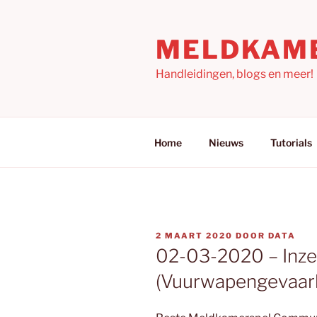
Ga
naar
MELDKAM
de
inhoud
Handleidingen, blogs en meer!
Home
Nieuws
Tutorials
GEPLAATST
2 MAART 2020
DOOR
DATA
OP
02-03-2020 – Inz
(Vuurwapengevaarl